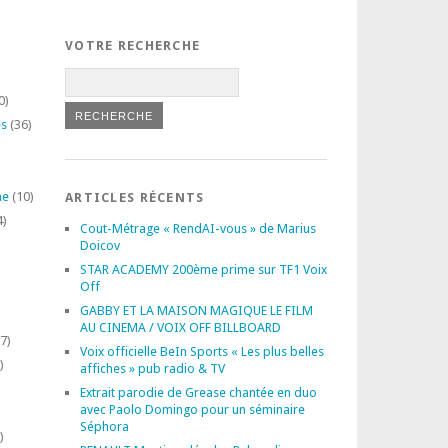
VOTRE RECHERCHE
0)
es
(36)
ne
(10)
ARTICLES RÉCENTS
4)
Cout-Métrage « RendAI-vous » de Marius
Doicov
STAR ACADEMY 200ème prime sur TF1 Voix
Off
GABBY ET LA MAISON MAGIQUE LE FILM
AU CINEMA / VOIX OFF BILLBOARD
7)
Voix officielle BeIn Sports « Les plus belles
)
affiches » pub radio & TV
Extrait parodie de Grease chantée en duo
avec Paolo Domingo pour un séminaire
Séphora
)