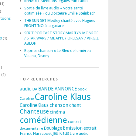
RENAULT Mentions légales Pub radio
11)
Sortie du livre audio « Votre santé
)
optimisée » du Docteure Emilie Steinbach
rtoons
THE SUN SET Medley chanté avec Hugues
FRONTINO à la guitare
SERIE PODCAST STORY MARILYN MONROE
s
(1)
/ STAR WARS / MBAPPE / ORELSAN / VIRGIL
ABLOH
Reprise chanson « Le Bleu de lumière »
Vaiana, Disney
1)
s
(1)
TOP RECHERCHES
audio
BANDE ANNONCE
BA
book
Caroline Klaus
Caroline
chanson
CarolineKlaus
chant
Chanteuse
cinéma
comédienne
concert
Emission
extrait
Doublage
documentaire
Franck Harscouët
Jeu
Klaus
Livre audio