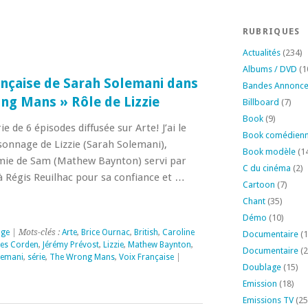
RUBRIQUES
Actualités
(234)
Albums / DVD
(1
nçaise de Sarah Solemani dans
Bandes Annonc
ong Mans » Rôle de Lizzie
Billboard
(7)
Book
(9)
 de 6 épisodes diffusée sur Arte! J’ai le
Book comédien
rsonnage de Lizzie (Sarah Solemani),
Book modèle
(1
mie de Sam (Mathew Baynton) servi par
C du cinéma
(2)
Régis Reuilhac pour sa confiance et …
Cartoon
(7)
Chant
(35)
Démo
(10)
age
| Mots-clés :
Arte
,
Brice Ournac
,
British
,
Caroline
Documentaire
(1
es Corden
,
Jérémy Prévost
,
Lizzie
,
Mathew Baynton
,
Documentaire
(2
lemani
,
série
,
The Wrong Mans
,
Voix Française
|
Doublage
(15)
Emission
(18)
Emissions TV
(25