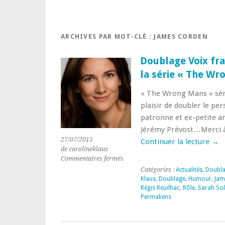
ARCHIVES PAR MOT-CLÉ :
JAMES CORDEN
Doublage Voix fra
la série « The Wr
« The Wrong Mans » série
plaisir de doubler le pe
patronne et ex-petite a
Jérémy Prévost…Merci à 
27/07/2015
Continuer la lecture
→
de carolineklaus
sur
Commentaires fermés
Doublage
Catégories :
Actualités
,
Doubl
Voix
Klaus
,
Doublage
,
Humour
,
Jam
française
Régis Reuilhac
,
Rôle
,
Sarah So
de
Permaliens
Sarah
Solemani
dans