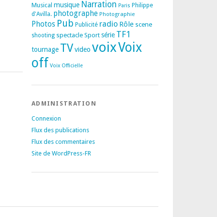
Narration
musique
Musical
Philippe
Paris
photographe
d'Avilla.
Photographie
Pub
radio
Photos
Rôle
scene
Publicité
TF1
spectacle
série
Sport
shooting
voix
Voix
TV
tournage
video
off
Voix Officielle
ADMINISTRATION
Connexion
Flux des publications
Flux des commentaires
Site de WordPress-FR