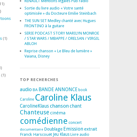
RENAULT Mentions légales Pub radio
11)
Sortie du livre audio « Votre santé
)
optimisée » du Docteure Emilie Steinbach
rtoons
THE SUN SET Medley chanté avec Hugues
FRONTINO à la guitare
SERIE PODCAST STORY MARILYN MONROE
s
(1)
/ STAR WARS / MBAPPE / ORELSAN / VIRGIL
ABLOH
Reprise chanson « Le Bleu de lumière »
Vaiana, Disney
1)
s
(1)
TOP RECHERCHES
audio
BANDE ANNONCE
BA
book
Caroline Klaus
Caroline
chanson
CarolineKlaus
chant
Chanteuse
cinéma
comédienne
concert
Emission
extrait
Doublage
documentaire
Franck Harscouët
Jeu
Klaus
Livre audio