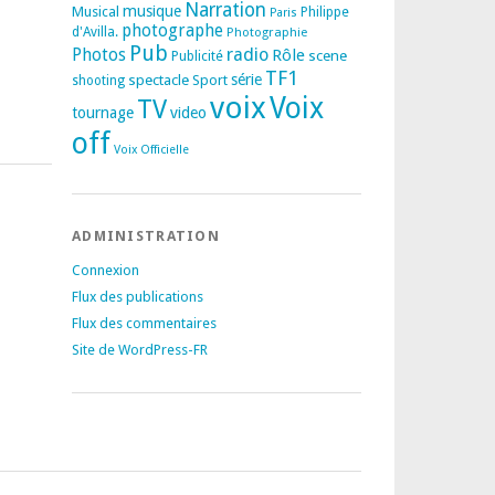
Narration
musique
Musical
Philippe
Paris
photographe
d'Avilla.
Photographie
Pub
radio
Photos
Rôle
scene
Publicité
TF1
spectacle
série
Sport
shooting
voix
Voix
TV
tournage
video
off
Voix Officielle
ADMINISTRATION
Connexion
Flux des publications
Flux des commentaires
Site de WordPress-FR