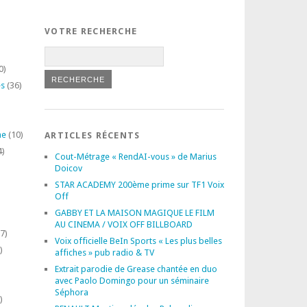
VOTRE RECHERCHE
0)
es
(36)
ne
(10)
ARTICLES RÉCENTS
4)
Cout-Métrage « RendAI-vous » de Marius
Doicov
STAR ACADEMY 200ème prime sur TF1 Voix
Off
GABBY ET LA MAISON MAGIQUE LE FILM
AU CINEMA / VOIX OFF BILLBOARD
7)
Voix officielle BeIn Sports « Les plus belles
)
affiches » pub radio & TV
Extrait parodie de Grease chantée en duo
avec Paolo Domingo pour un séminaire
Séphora
)