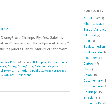
RUBRIQUES
Actualités
(234)
Albums / DVD
(1
tore
Bandes Annonc
Billboard
(7)
z DisneyStore Champs-Elysées, Galeries
Book
(9)
ntres Commerciaux Belle Epine et Rosny 2,
Book comédien
ur les jouets Disney, Marvel et Star Wars!
Book modèle
(1
C du cinéma
(2)
s Audio
,
Pub
| Mots-clés :
Belle Epine
,
Caroline Klaus
,
Cartoon
(7)
enne
,
Disney
,
DisneyStore
,
Galeries Lafayette
,
Chant
(35)
ël
,
Promo
,
Promotions
,
Publicité
,
Reine des Neiges
,
Démo
(10)
ix
,
Voix off
|
Permaliens
Documentaire
(1
Documentaire
(2
Doublage
(15)
Emission
(18)
Emissions TV
(25