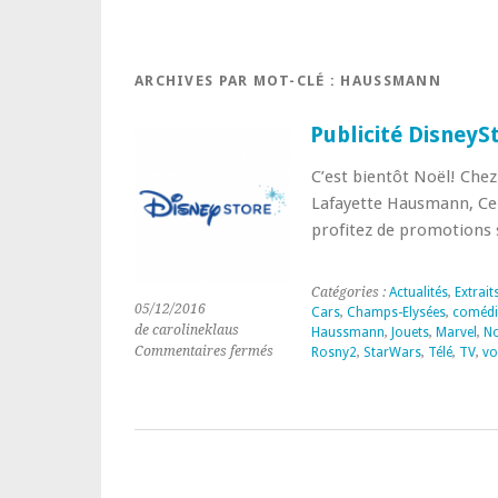
ARCHIVES PAR MOT-CLÉ :
HAUSSMANN
Publicité DisneyS
C’est bientôt Noël! Che
Lafayette Hausmann, Ce
profitez de promotions s
Catégories :
Actualités
,
Extrait
05/12/2016
Cars
,
Champs-Elysées
,
comédi
de carolineklaus
Haussmann
,
Jouets
,
Marvel
,
No
sur
Commentaires fermés
Rosny2
,
StarWars
,
Télé
,
TV
,
vo
Publicité
DisneyStore