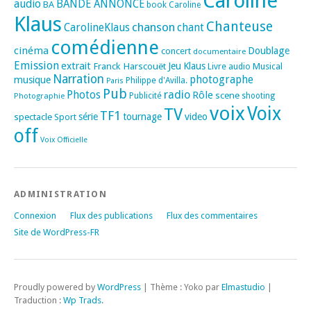
Caroline
audio
BANDE ANNONCE
BA
book
Caroline
Klaus
Chanteuse
chanson
CarolineKlaus
chant
comédienne
cinéma
Doublage
concert
documentaire
Emission
extrait
Franck Harscouët
Jeu
Klaus
Musical
Livre audio
Narration
photographe
musique
Philippe d'Avilla.
Paris
Pub
radio
Photos
Rôle
scene
Photographie
Publicité
shooting
voix
Voix
TV
TF1
spectacle
série
tournage
video
Sport
off
Voix Officielle
ADMINISTRATION
Connexion
Flux des publications
Flux des commentaires
Site de WordPress-FR
Proudly powered by
WordPress
|
Thème : Yoko par
Elmastudio
|
Traduction :
Wp Trads
.