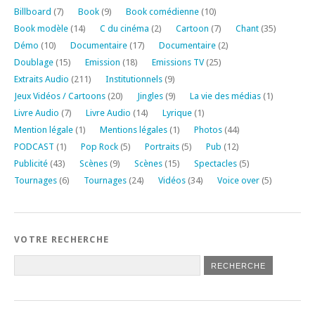
Billboard
(7)
Book
(9)
Book comédienne
(10)
Book modèle
(14)
C du cinéma
(2)
Cartoon
(7)
Chant
(35)
Démo
(10)
Documentaire
(17)
Documentaire
(2)
Doublage
(15)
Emission
(18)
Emissions TV
(25)
Extraits Audio
(211)
Institutionnels
(9)
Jeux Vidéos / Cartoons
(20)
Jingles
(9)
La vie des médias
(1)
Livre Audio
(7)
Livre Audio
(14)
Lyrique
(1)
Mention légale
(1)
Mentions légales
(1)
Photos
(44)
PODCAST
(1)
Pop Rock
(5)
Portraits
(5)
Pub
(12)
Publicité
(43)
Scènes
(9)
Scènes
(15)
Spectacles
(5)
Tournages
(6)
Tournages
(24)
Vidéos
(34)
Voice over
(5)
VOTRE RECHERCHE