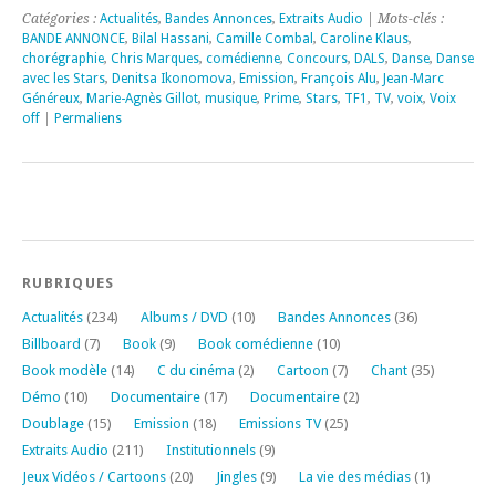
Catégories :
Actualités
,
Bandes Annonces
,
Extraits Audio
| Mots-clés :
BANDE ANNONCE
,
Bilal Hassani
,
Camille Combal
,
Caroline Klaus
,
chorégraphie
,
Chris Marques
,
comédienne
,
Concours
,
DALS
,
Danse
,
Danse
avec les Stars
,
Denitsa Ikonomova
,
Emission
,
François Alu
,
Jean-Marc
Généreux
,
Marie-Agnès Gillot
,
musique
,
Prime
,
Stars
,
TF1
,
TV
,
voix
,
Voix
off
|
Permaliens
RUBRIQUES
Actualités
(234)
Albums / DVD
(10)
Bandes Annonces
(36)
Billboard
(7)
Book
(9)
Book comédienne
(10)
Book modèle
(14)
C du cinéma
(2)
Cartoon
(7)
Chant
(35)
Démo
(10)
Documentaire
(17)
Documentaire
(2)
Doublage
(15)
Emission
(18)
Emissions TV
(25)
Extraits Audio
(211)
Institutionnels
(9)
Jeux Vidéos / Cartoons
(20)
Jingles
(9)
La vie des médias
(1)