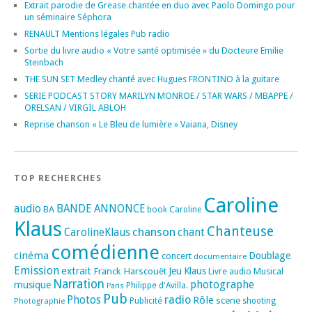
Extrait parodie de Grease chantée en duo avec Paolo Domingo pour
un séminaire Séphora
RENAULT Mentions légales Pub radio
Sortie du livre audio « Votre santé optimisée » du Docteure Emilie
Steinbach
THE SUN SET Medley chanté avec Hugues FRONTINO à la guitare
SERIE PODCAST STORY MARILYN MONROE / STAR WARS / MBAPPE /
ORELSAN / VIRGIL ABLOH
Reprise chanson « Le Bleu de lumière » Vaiana, Disney
TOP RECHERCHES
Caroline
audio
BANDE ANNONCE
BA
book
Caroline
Klaus
Chanteuse
chanson
CarolineKlaus
chant
comédienne
cinéma
Doublage
concert
documentaire
Emission
extrait
Franck Harscouët
Jeu
Klaus
Musical
Livre audio
Narration
photographe
musique
Philippe d'Avilla.
Paris
Pub
radio
Photos
Rôle
scene
Photographie
Publicité
shooting