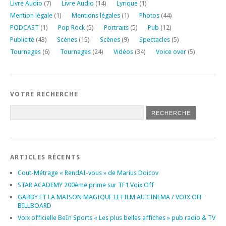
Livre Audio
(7)
Livre Audio
(14)
Lyrique
(1)
Mention légale
(1)
Mentions légales
(1)
Photos
(44)
PODCAST
(1)
Pop Rock
(5)
Portraits
(5)
Pub
(12)
Publicité
(43)
Scènes
(15)
Scènes
(9)
Spectacles
(5)
Tournages
(6)
Tournages
(24)
Vidéos
(34)
Voice over
(5)
VOTRE RECHERCHE
ARTICLES RÉCENTS
Cout-Métrage « RendAI-vous » de Marius Doicov
STAR ACADEMY 200ème prime sur TF1 Voix Off
GABBY ET LA MAISON MAGIQUE LE FILM AU CINEMA / VOIX OFF
BILLBOARD
Voix officielle BeIn Sports « Les plus belles affiches » pub radio & TV