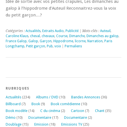
Idée de sortie avec vos petites crapules, Les dimanches au
galop à l’hippodrome d’Auteuil Reconnaitrez-vous la voix
du petit garçon…?
Catégories :
Actualités
,
Extraits Audio
,
Publicité
| Mots-clés :
Auteuil
,
Caroline Klaus
,
cheval
,
chevaux
,
Course
,
Dimanche
,
Dimanches au galop
,
France Galop
,
Galop
,
Garçon
,
Hippodrome
,
licorne
,
Narration
,
Paris
Longchamp
,
Petit garçon
,
Pub
,
voix
|
Permaliens
RUBRIQUES
Actualités
(234)
Albums / DVD
(10)
Bandes Annonces
(36)
Billboard
(7)
Book
(9)
Book comédienne
(10)
Book modèle
(14)
C du cinéma
(2)
Cartoon
(7)
Chant
(35)
Démo
(10)
Documentaire
(17)
Documentaire
(2)
Doublage
(15)
Emission
(18)
Emissions TV
(25)