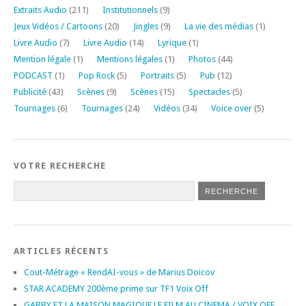
Extraits Audio
(211)
Institutionnels
(9)
Jeux Vidéos / Cartoons
(20)
Jingles
(9)
La vie des médias
(1)
Livre Audio
(7)
Livre Audio
(14)
Lyrique
(1)
Mention légale
(1)
Mentions légales
(1)
Photos
(44)
PODCAST
(1)
Pop Rock
(5)
Portraits
(5)
Pub
(12)
Publicité
(43)
Scènes
(9)
Scènes
(15)
Spectacles
(5)
Tournages
(6)
Tournages
(24)
Vidéos
(34)
Voice over
(5)
VOTRE RECHERCHE
ARTICLES RÉCENTS
Cout-Métrage « RendAI-vous » de Marius Doicov
STAR ACADEMY 200ème prime sur TF1 Voix Off
GABBY ET LA MAISON MAGIQUE LE FILM AU CINEMA / VOIX OFF