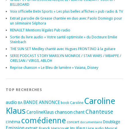
BILLBOARD
Voix officielle BeIn Sports « Les plus belles affiches » pub radio & TV
Extrait parodie de Grease chantée en duo avec Paolo Domingo pour
un séminaire Séphora
RENAULT Mentions légales Pub radio
Sortie du livre audio « Votre santé optimisée » du Docteure Emilie
Steinbach
THE SUN SET Medley chanté avec Hugues FRONTINO à la guitare
SERIE PODCAST STORY MARILYN MONROE / STAR WARS / MBAPPE /
ORELSAN / VIRGIL ABLOH
Reprise chanson « Le Bleu de lumière » Vaiana, Disney
TOP RECHERCHES
Caroline
audio
BANDE ANNONCE
BA
book
Caroline
Klaus
Chanteuse
chanson
CarolineKlaus
chant
comédienne
cinéma
Doublage
concert
documentaire
Emission
extrait
Franck Harscouët
Jeu
Klaus
Musical
Livre audio