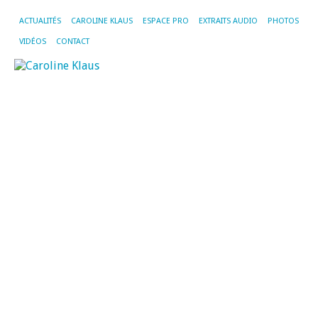
ACTUALITÉS
CAROLINE KLAUS
ESPACE PRO
EXTRAITS AUDIO
PHOTOS
VIDÉOS
CONTACT
AR
PA
MO
CL
CH
T
S
S
M
d
c
e
ac
av
H