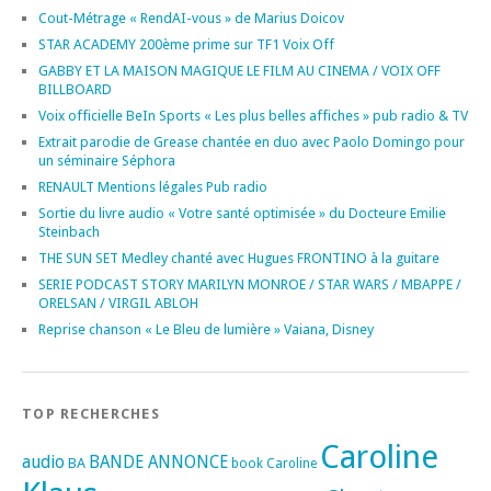
Cout-Métrage « RendAI-vous » de Marius Doicov
STAR ACADEMY 200ème prime sur TF1 Voix Off
GABBY ET LA MAISON MAGIQUE LE FILM AU CINEMA / VOIX OFF
BILLBOARD
Voix officielle BeIn Sports « Les plus belles affiches » pub radio & TV
Extrait parodie de Grease chantée en duo avec Paolo Domingo pour
un séminaire Séphora
RENAULT Mentions légales Pub radio
Sortie du livre audio « Votre santé optimisée » du Docteure Emilie
Steinbach
THE SUN SET Medley chanté avec Hugues FRONTINO à la guitare
SERIE PODCAST STORY MARILYN MONROE / STAR WARS / MBAPPE /
ORELSAN / VIRGIL ABLOH
Reprise chanson « Le Bleu de lumière » Vaiana, Disney
TOP RECHERCHES
Caroline
audio
BANDE ANNONCE
BA
book
Caroline