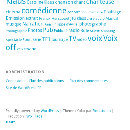
Klaus
Chanteuse
chanson
CarolineKlaus
chant
comédienne
cinéma
Doublage
concert
documentaire
Emission
extrait
Franck Harscouët
Jeu
Klaus
Musical
Livre audio
Narration
photographe
musique
Philippe d'Avilla.
Paris
Pub
radio
Photos
Rôle
scene
Photographie
Publicité
shooting
voix
Voix
TV
TF1
spectacle
série
tournage
video
Sport
off
Voix Officielle
ADMINISTRATION
Connexion
Flux des publications
Flux des commentaires
Site de WordPress-FR
Proudly powered by
WordPress
|
Thème : Yoko par
Elmastudio
|
Traduction :
Wp Trads
.
Haut