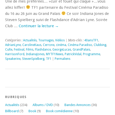
Une de mes préférées… »cuir et fouet qui claque »…vous
allez kiffer!
TF1 partenaire du Festival Cinéma Paradiso
du 16 au 26 juin au Grand Palais
Ce soir Indiana Jones de
Steven Spielberg suivi de Flashdance d’Adrian Lyne. Soirée
Club …
Continuer la lecture
→
Catégories :
Actualités
,
Tournages
,
Vidéos
| Mots-clés :
40ansTF1
,
AdrianLyne
,
CarolineKaus
,
Cerrone
,
cinéma
,
Cinéma Paradiso
,
Clubbing
,
Culte
,
Festival
,
Films
,
Flashdance
,
GeorgeLucas
,
GrandPalais
,
HarrisonFord
,
IndianaJones
,
MYTF1News
,
PatrickVidal
,
Programme
,
Speakerine
,
StevenSpielberg
,
TF1
|
Permaliens
RUBRIQUES
Actualités
(234)
Albums / DVD
(10)
Bandes Annonces
(36)
Billboard
(7)
Book
(9)
Book comédienne
(10)