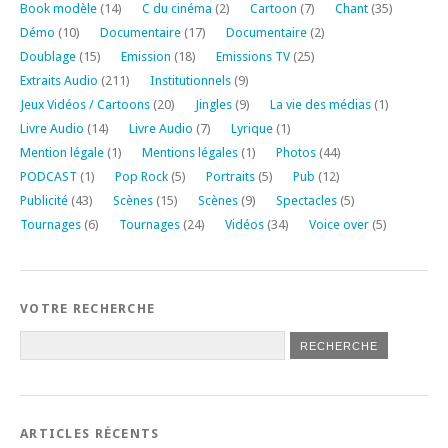
Book modèle
(14)
C du cinéma
(2)
Cartoon
(7)
Chant
(35)
Démo
(10)
Documentaire
(17)
Documentaire
(2)
Doublage
(15)
Emission
(18)
Emissions TV
(25)
Extraits Audio
(211)
Institutionnels
(9)
Jeux Vidéos / Cartoons
(20)
Jingles
(9)
La vie des médias
(1)
Livre Audio
(14)
Livre Audio
(7)
Lyrique
(1)
Mention légale
(1)
Mentions légales
(1)
Photos
(44)
PODCAST
(1)
Pop Rock
(5)
Portraits
(5)
Pub
(12)
Publicité
(43)
Scènes
(15)
Scènes
(9)
Spectacles
(5)
Tournages
(6)
Tournages
(24)
Vidéos
(34)
Voice over
(5)
VOTRE RECHERCHE
ARTICLES RÉCENTS