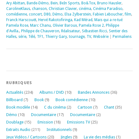
Ary Abittan
,
Bande-Démo
,
Bein
,
BeIn Sports
,
Bo&Tox
,
Bruno Hausler
,
CarolineKlaus
,
chanson
,
Christian Clavier
,
cinéma
,
Cinéma Paradiso
,
comédienne
,
concert
,
D80
,
Démo
,
Elsa Zylberstein
,
Fabien Leboucher
,
film
,
Franck Harscouët
,
Hervé Rakotofiringa
,
Kad Mérad
,
Mais qui a re-tué
Pamela Rose
,
Marc Chanu
,
Olivier Baroux
,
Pamela Rose 2
,
Philippe
d'Avilla.
,
Philippe de Chauveron
,
Réalisateur
,
Sébastien Ricci
,
Sentier des
Halles
,
série
,
Télé
,
TF1
,
Thierry Gary
,
tournage
,
TV
,
Websérie
|
Permaliens
RUBRIQUES
Actualités
(234)
Albums / DVD
(10)
Bandes Annonces
(36)
Billboard
(7)
Book
(9)
Book comédienne
(10)
Book modèle
(14)
C du cinéma
(2)
Cartoon
(7)
Chant
(35)
Démo
(10)
Documentaire
(17)
Documentaire
(2)
Doublage
(15)
Emission
(18)
Emissions TV
(25)
Extraits Audio
(211)
Institutionnels
(9)
Jeux Vidéos / Cartoons
(20)
Jingles
(9)
La vie des médias
(1)