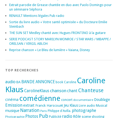
Extrait parodie de Grease chantée en duo avec Paolo Domingo pour
un séminaire Séphora
RENAULT Mentions légales Pub radio
Sortie du livre audio « Votre santé optimisée » du Docteure Emilie
Steinbach
THE SUN SET Medley chanté avec Hugues FRONTINO à la guitare
SERIE PODCAST STORY MARILYN MONROE / STAR WARS / MBAPPE /
ORELSAN / VIRGIL ABLOH
Reprise chanson « Le Bleu de lumière » Vaiana, Disney
TOP RECHERCHES
Caroline
audio
BANDE ANNONCE
BA
book
Caroline
Klaus
Chanteuse
chanson
CarolineKlaus
chant
comédienne
cinéma
Doublage
concert
documentaire
Emission
extrait
Franck Harscouët
Jeu
Klaus
Musical
Livre audio
Narration
photographe
musique
Philippe d'Avilla.
Paris
Pub
radio
Photos
Rôle
scene
Photographie
Publicité
shooting