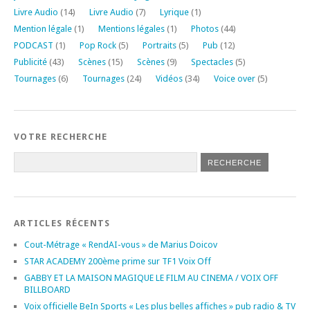
Livre Audio
(14)
Livre Audio
(7)
Lyrique
(1)
Mention légale
(1)
Mentions légales
(1)
Photos
(44)
PODCAST
(1)
Pop Rock
(5)
Portraits
(5)
Pub
(12)
Publicité
(43)
Scènes
(15)
Scènes
(9)
Spectacles
(5)
Tournages
(6)
Tournages
(24)
Vidéos
(34)
Voice over
(5)
VOTRE RECHERCHE
ARTICLES RÉCENTS
Cout-Métrage « RendAI-vous » de Marius Doicov
STAR ACADEMY 200ème prime sur TF1 Voix Off
GABBY ET LA MAISON MAGIQUE LE FILM AU CINEMA / VOIX OFF
BILLBOARD
Voix officielle BeIn Sports « Les plus belles affiches » pub radio & TV