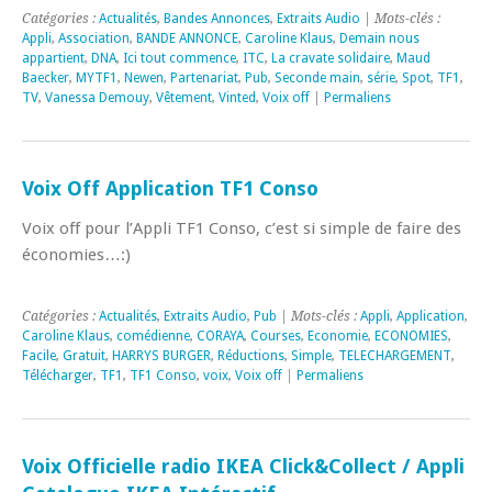
Catégories :
Actualités
,
Bandes Annonces
,
Extraits Audio
| Mots-clés :
Appli
,
Association
,
BANDE ANNONCE
,
Caroline Klaus
,
Demain nous
appartient
,
DNA
,
Ici tout commence
,
ITC
,
La cravate solidaire
,
Maud
Baecker
,
MYTF1
,
Newen
,
Partenariat
,
Pub
,
Seconde main
,
série
,
Spot
,
TF1
,
TV
,
Vanessa Demouy
,
Vêtement
,
Vinted
,
Voix off
|
Permaliens
Voix Off Application TF1 Conso
Voix off pour l’Appli TF1 Conso, c’est si simple de faire des
économies…:)
Catégories :
Actualités
,
Extraits Audio
,
Pub
| Mots-clés :
Appli
,
Application
,
Caroline Klaus
,
comédienne
,
CORAYA
,
Courses
,
Economie
,
ECONOMIES
,
Facile
,
Gratuit
,
HARRYS BURGER
,
Réductions
,
Simple
,
TELECHARGEMENT
,
Télécharger
,
TF1
,
TF1 Conso
,
voix
,
Voix off
|
Permaliens
Voix Officielle radio IKEA Click&Collect / Appli