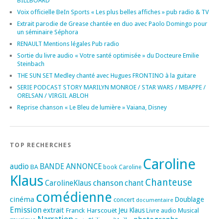
BILLBOARD
Voix officielle BeIn Sports « Les plus belles affiches » pub radio & TV
Extrait parodie de Grease chantée en duo avec Paolo Domingo pour
un séminaire Séphora
RENAULT Mentions légales Pub radio
Sortie du livre audio « Votre santé optimisée » du Docteure Emilie
Steinbach
THE SUN SET Medley chanté avec Hugues FRONTINO à la guitare
SERIE PODCAST STORY MARILYN MONROE / STAR WARS / MBAPPE /
ORELSAN / VIRGIL ABLOH
Reprise chanson « Le Bleu de lumière » Vaiana, Disney
TOP RECHERCHES
Caroline
audio
BANDE ANNONCE
BA
book
Caroline
Klaus
Chanteuse
chanson
CarolineKlaus
chant
comédienne
cinéma
Doublage
concert
documentaire
Emission
extrait
Franck Harscouët
Jeu
Klaus
Musical
Livre audio