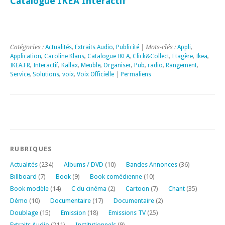
Catalogue IKEA Intéractif
Catégories :
Actualités
,
Extraits Audio
,
Publicité
| Mots-clés :
Appli
,
Application
,
Caroline Klaus
,
Catalogue IKEA
,
Click&Collect
,
Etagère
,
Ikea
,
IKEA.FR
,
Interactif
,
Kallax
,
Meuble
,
Organiser
,
Pub
,
radio
,
Rangement
,
Service
,
Solutions
,
voix
,
Voix Officielle
|
Permaliens
RUBRIQUES
Actualités
(234)
Albums / DVD
(10)
Bandes Annonces
(36)
Billboard
(7)
Book
(9)
Book comédienne
(10)
Book modèle
(14)
C du cinéma
(2)
Cartoon
(7)
Chant
(35)
Démo
(10)
Documentaire
(17)
Documentaire
(2)
Doublage
(15)
Emission
(18)
Emissions TV
(25)
Extraits Audio
(211)
Institutionnels
(9)