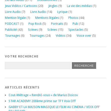
Jeux Vidéos / Cartoons
(20)
Jingles
(9)
La vie des médias
(1)
Livre Audio
(7)
Livre Audio
(14)
Lyrique
(1)
Mention légale
(1)
Mentions légales
(1)
Photos
(44)
PODCAST
(1)
Pop Rock
(5)
Portraits
(5)
Pub
(12)
Publicité
(43)
Scènes
(9)
Scènes
(15)
Spectacles
(5)
Tournages
(6)
Tournages
(24)
Vidéos
(34)
Voice over
(5)
VOTRE RECHERCHE
ARTICLES RÉCENTS
Cout-Métrage « RendAI-vous » de Marius Doicov
STAR ACADEMY 200ème prime sur TF1 Voix Off
GABBY ET LA MAISON MAGIQUE LE FILM AU CINEMA / VOIX OFF