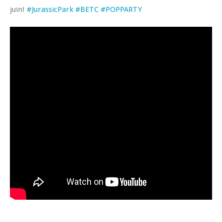
juin!
‪#‎
JurassicPark‬
‪#‎
BETC‬
‪#‎
POPPARTY