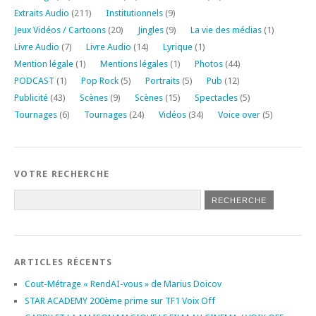
Extraits Audio
(211)
Institutionnels
(9)
Jeux Vidéos / Cartoons
(20)
Jingles
(9)
La vie des médias
(1)
Livre Audio
(7)
Livre Audio
(14)
Lyrique
(1)
Mention légale
(1)
Mentions légales
(1)
Photos
(44)
PODCAST
(1)
Pop Rock
(5)
Portraits
(5)
Pub
(12)
Publicité
(43)
Scènes
(9)
Scènes
(15)
Spectacles
(5)
Tournages
(6)
Tournages
(24)
Vidéos
(34)
Voice over
(5)
VOTRE RECHERCHE
ARTICLES RÉCENTS
Cout-Métrage « RendAI-vous » de Marius Doicov
STAR ACADEMY 200ème prime sur TF1 Voix Off