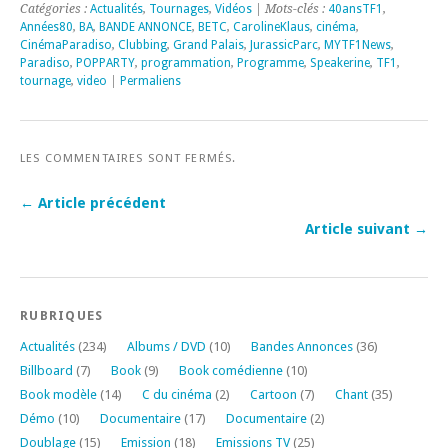
Catégories :
Actualités
,
Tournages
,
Vidéos
| Mots-clés :
40ansTF1
,
Années80
,
BA
,
BANDE ANNONCE
,
BETC
,
CarolineKlaus
,
cinéma
,
CinémaParadiso
,
Clubbing
,
Grand Palais
,
JurassicParc
,
MYTF1News
,
Paradiso
,
POPPARTY
,
programmation
,
Programme
,
Speakerine
,
TF1
,
tournage
,
video
|
Permaliens
LES COMMENTAIRES SONT FERMÉS.
← Article précédent
Article suivant →
RUBRIQUES
Actualités
(234)
Albums / DVD
(10)
Bandes Annonces
(36)
Billboard
(7)
Book
(9)
Book comédienne
(10)
Book modèle
(14)
C du cinéma
(2)
Cartoon
(7)
Chant
(35)
Démo
(10)
Documentaire
(17)
Documentaire
(2)
Doublage
(15)
Emission
(18)
Emissions TV
(25)