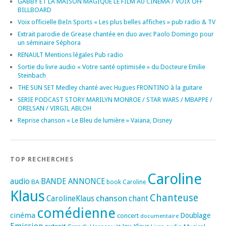
GABBY ET LA MAISON MAGIQUE LE FILM AU CINEMA / VOIX OFF
BILLBOARD
Voix officielle BeIn Sports « Les plus belles affiches » pub radio & TV
Extrait parodie de Grease chantée en duo avec Paolo Domingo pour
un séminaire Séphora
RENAULT Mentions légales Pub radio
Sortie du livre audio « Votre santé optimisée » du Docteure Emilie
Steinbach
THE SUN SET Medley chanté avec Hugues FRONTINO à la guitare
SERIE PODCAST STORY MARILYN MONROE / STAR WARS / MBAPPE /
ORELSAN / VIRGIL ABLOH
Reprise chanson « Le Bleu de lumière » Vaiana, Disney
TOP RECHERCHES
Caroline
audio
BANDE ANNONCE
BA
book
Caroline
Klaus
Chanteuse
chanson
CarolineKlaus
chant
comédienne
cinéma
Doublage
concert
documentaire