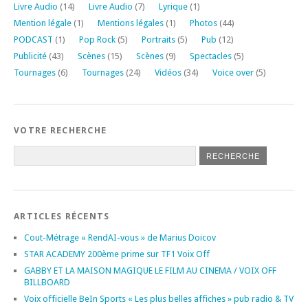
Livre Audio
(14)
Livre Audio
(7)
Lyrique
(1)
Mention légale
(1)
Mentions légales
(1)
Photos
(44)
PODCAST
(1)
Pop Rock
(5)
Portraits
(5)
Pub
(12)
Publicité
(43)
Scènes
(15)
Scènes
(9)
Spectacles
(5)
Tournages
(6)
Tournages
(24)
Vidéos
(34)
Voice over
(5)
VOTRE RECHERCHE
ARTICLES RÉCENTS
Cout-Métrage « RendAI-vous » de Marius Doicov
STAR ACADEMY 200ème prime sur TF1 Voix Off
GABBY ET LA MAISON MAGIQUE LE FILM AU CINEMA / VOIX OFF
BILLBOARD
Voix officielle BeIn Sports « Les plus belles affiches » pub radio & TV