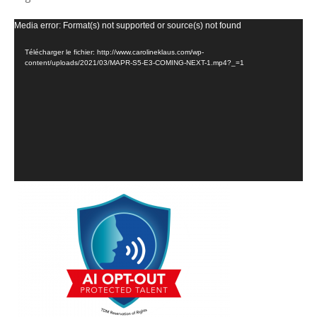
Lecteur
Media error: Format(s) not supported or source(s) not found
vidéo
Télécharger le fichier: http://www.carolineklaus.com/wp-
content/uploads/2021/03/MAPR-S5-E3-COMING-NEXT-1.mp4?_=1