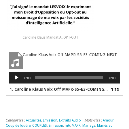
Caroline Klaus Mandat AI OPT-OUT
Caroline Klaus Voix Off MAPR-S5-E3-COMING-NEXT
Lecteur
00:00
00:00
audio
1. Caroline Klaus Voix Off MAPR-S5-E3-COMING-NEXT
1:19
Catégories :
Actualités
,
Emission
,
Extraits Audio
| Mots-clés :
Amour
,
Coup de foudre
,
COUPLES
,
Emission
,
m6
,
MAPR
,
Mariage
,
Mariés au