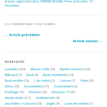
premier regard
,
Narration
,
PREMIER REGARD
,
Prime
,
prime time
,
TV
|
Permaliens
LES COMMENTAIRES SONT FERMÉS.
← Article précédent
Article suivant →
RUBRIQUES
Actualités
(234)
Albums / DVD
(10)
Bandes Annonces
(36)
Billboard
(7)
Book
(9)
Book comédienne
(10)
Book modèle
(14)
C du cinéma
(2)
Cartoon
(7)
Chant
(35)
Démo
(10)
Documentaire
(17)
Documentaire
(2)
Doublage
(15)
Emission
(18)
Emissions TV
(25)
Extraits Audio
(211)
Institutionnels
(9)
Jeux Vidéos / Cartoons
(20)
Jingles
(9)
La vie des médias
(1)