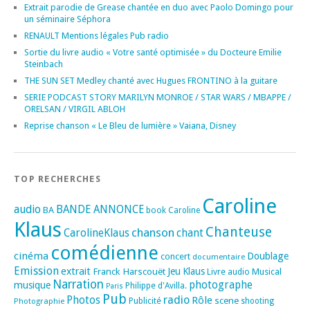
Extrait parodie de Grease chantée en duo avec Paolo Domingo pour
un séminaire Séphora
RENAULT Mentions légales Pub radio
Sortie du livre audio « Votre santé optimisée » du Docteure Emilie
Steinbach
THE SUN SET Medley chanté avec Hugues FRONTINO à la guitare
SERIE PODCAST STORY MARILYN MONROE / STAR WARS / MBAPPE /
ORELSAN / VIRGIL ABLOH
Reprise chanson « Le Bleu de lumière » Vaiana, Disney
TOP RECHERCHES
Caroline
audio
BANDE ANNONCE
BA
book
Caroline
Klaus
Chanteuse
chanson
CarolineKlaus
chant
comédienne
cinéma
Doublage
concert
documentaire
Emission
extrait
Franck Harscouët
Jeu
Klaus
Musical
Livre audio
Narration
photographe
musique
Philippe d'Avilla.
Paris
Pub
radio
Photos
Rôle
scene
Photographie
Publicité
shooting