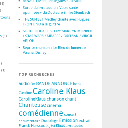
RENAULT Mentions légales Pub radio
11)
Sortie du livre audio « Votre santé
)
optimisée » du Docteure Emilie Steinbach
rtoons
THE SUN SET Medley chanté avec Hugues
FRONTINO à la guitare
SERIE PODCAST STORY MARILYN MONROE
s
(1)
/ STAR WARS / MBAPPE / ORELSAN / VIRGIL
ABLOH
Reprise chanson « Le Bleu de lumière »
Vaiana, Disney
1)
s
(1)
TOP RECHERCHES
audio
BANDE ANNONCE
BA
book
Caroline Klaus
Caroline
chanson
CarolineKlaus
chant
Chanteuse
cinéma
comédienne
concert
Emission
extrait
Doublage
documentaire
Franck Harscouët
Jeu
Klaus
Livre audio