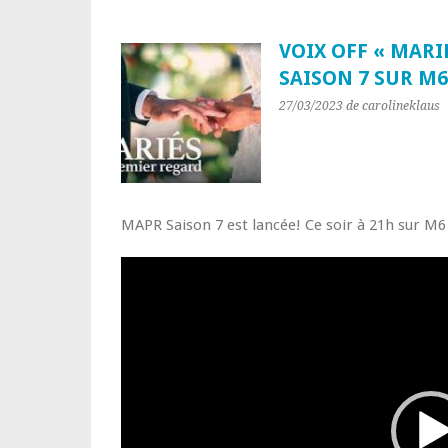
VOIX OFF « MARI
SAISON 7 SUR M6
27/03/2023
de carolineklaus
MAPR Saison 7 est lancée! Ce soir à 21h sur M
Lecteur
vidéo