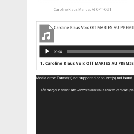
Caroline Klaus Mandat AI OPT-OUT
Caroline Klaus Voix Off MARIES AU PRE
Lecteur
00:00
audio
Lecteur
Media error: Format(s) not supported or source(s) not found
vidéo
Télécharger le fichier: http://www.carolineklaus.com/wp-content