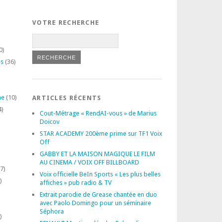
VOTRE RECHERCHE
0)
es
(36)
ne
(10)
ARTICLES RÉCENTS
4)
Cout-Métrage « RendAI-vous » de Marius
Doicov
STAR ACADEMY 200ème prime sur TF1 Voix
Off
GABBY ET LA MAISON MAGIQUE LE FILM
AU CINEMA / VOIX OFF BILLBOARD
7)
Voix officielle BeIn Sports « Les plus belles
)
affiches » pub radio & TV
Extrait parodie de Grease chantée en duo
avec Paolo Domingo pour un séminaire
Séphora
)