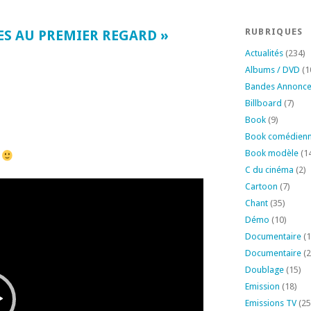
RUBRIQUES
ES AU PREMIER REGARD »
Actualités
(234)
Albums / DVD
(1
Bandes Annonc
Billboard
(7)
Book
(9)
Book comédien
Book modèle
(1
6
C du cinéma
(2)
Cartoon
(7)
Chant
(35)
Démo
(10)
Documentaire
(1
Documentaire
(2
Doublage
(15)
Emission
(18)
Emissions TV
(25