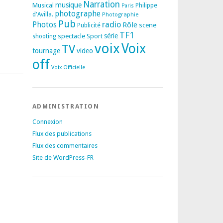
Narration
musique
Musical
Philippe
Paris
photographe
d'Avilla.
Photographie
Pub
radio
Photos
Rôle
scene
Publicité
TF1
spectacle
série
Sport
shooting
voix
Voix
TV
tournage
video
off
Voix Officielle
ADMINISTRATION
Connexion
Flux des publications
Flux des commentaires
Site de WordPress-FR