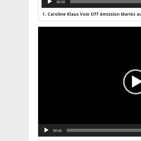
00:00
audio
Lecteur
vidéo
00:00