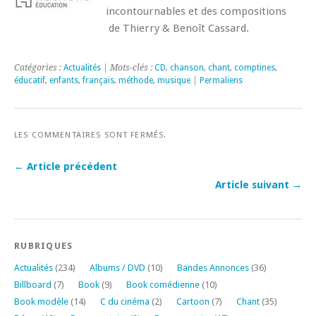
incontournables et des compositions
de Thierry & Benoît Cassard.
Catégories :
Actualités
| Mots-clés :
CD
,
chanson
,
chant
,
comptines
,
éducatif
,
enfants
,
français
,
méthode
,
musique
|
Permaliens
LES COMMENTAIRES SONT FERMÉS.
← Article précédent
Article suivant →
RUBRIQUES
Actualités
(234)
Albums / DVD
(10)
Bandes Annonces
(36)
Billboard
(7)
Book
(9)
Book comédienne
(10)
Book modèle
(14)
C du cinéma
(2)
Cartoon
(7)
Chant
(35)