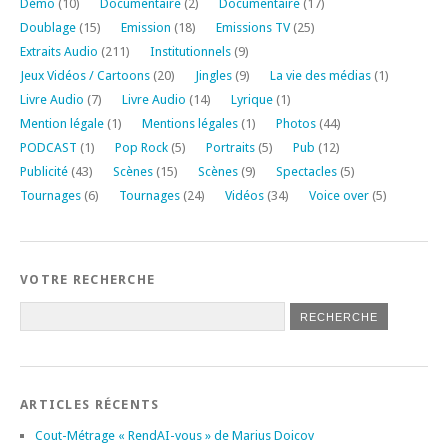
Démo
(10)
Documentaire
(2)
Documentaire
(17)
Doublage
(15)
Emission
(18)
Emissions TV
(25)
Extraits Audio
(211)
Institutionnels
(9)
Jeux Vidéos / Cartoons
(20)
Jingles
(9)
La vie des médias
(1)
Livre Audio
(7)
Livre Audio
(14)
Lyrique
(1)
Mention légale
(1)
Mentions légales
(1)
Photos
(44)
PODCAST
(1)
Pop Rock
(5)
Portraits
(5)
Pub
(12)
Publicité
(43)
Scènes
(15)
Scènes
(9)
Spectacles
(5)
Tournages
(6)
Tournages
(24)
Vidéos
(34)
Voice over
(5)
VOTRE RECHERCHE
ARTICLES RÉCENTS
Cout-Métrage « RendAI-vous » de Marius Doicov