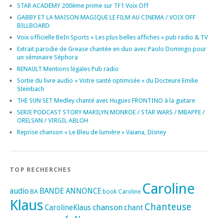
STAR ACADEMY 200ème prime sur TF1 Voix Off
GABBY ET LA MAISON MAGIQUE LE FILM AU CINEMA / VOIX OFF
BILLBOARD
Voix officielle BeIn Sports « Les plus belles affiches » pub radio & TV
Extrait parodie de Grease chantée en duo avec Paolo Domingo pour
un séminaire Séphora
RENAULT Mentions légales Pub radio
Sortie du livre audio « Votre santé optimisée » du Docteure Emilie
Steinbach
THE SUN SET Medley chanté avec Hugues FRONTINO à la guitare
SERIE PODCAST STORY MARILYN MONROE / STAR WARS / MBAPPE /
ORELSAN / VIRGIL ABLOH
Reprise chanson « Le Bleu de lumière » Vaiana, Disney
TOP RECHERCHES
Caroline
audio
BANDE ANNONCE
BA
book
Caroline
Klaus
Chanteuse
chanson
CarolineKlaus
chant