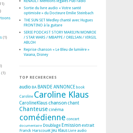
RENAULT Mentions légales Pub radio
11)
Sortie du livre audio « Votre santé
)
optimisée » du Docteure Emilie Steinbach
rtoons
THE SUN SET Medley chanté avec Hugues
FRONTINO à la guitare
SERIE PODCAST STORY MARILYN MONROE
s
(1)
/ STAR WARS / MBAPPE / ORELSAN / VIRGIL
ABLOH
Reprise chanson « Le Bleu de lumière »
Vaiana, Disney
1)
s
(1)
TOP RECHERCHES
audio
BANDE ANNONCE
BA
book
Caroline Klaus
Caroline
chanson
CarolineKlaus
chant
Chanteuse
cinéma
comédienne
concert
Emission
extrait
Doublage
documentaire
Franck Harscouët
Jeu
Klaus
Livre audio