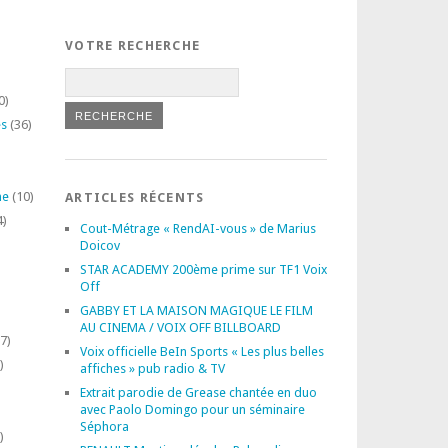
VOTRE RECHERCHE
0)
es
(36)
ne
(10)
ARTICLES RÉCENTS
4)
Cout-Métrage « RendAI-vous » de Marius
Doicov
STAR ACADEMY 200ème prime sur TF1 Voix
Off
GABBY ET LA MAISON MAGIQUE LE FILM
AU CINEMA / VOIX OFF BILLBOARD
7)
Voix officielle BeIn Sports « Les plus belles
)
affiches » pub radio & TV
Extrait parodie de Grease chantée en duo
avec Paolo Domingo pour un séminaire
Séphora
)