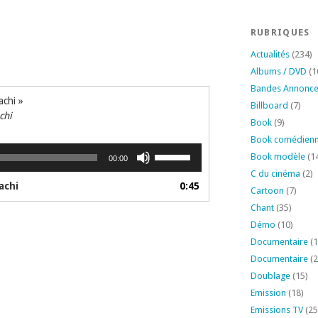
RUBRIQUES
Actualités
(234)
Albums / DVD
(1
Bandes Annonc
achi »
Billboard
(7)
chi
Book
(9)
Book comédien
Utilisez
Book modèle
(1
00:00
les
C du cinéma
(2)
flèches
achi
0:45
Cartoon
(7)
haut/bas
Chant
(35)
pour
augmenter
Démo
(10)
ou
Documentaire
(1
diminuer
Documentaire
(2
le
Doublage
(15)
volume.
Emission
(18)
Emissions TV
(25