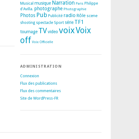
Narration
musique
Musical
Philippe
Paris
photographe
d'Avilla.
Photographie
Pub
radio
Photos
Rôle
scene
Publicité
TF1
spectacle
série
Sport
shooting
voix
Voix
TV
tournage
video
off
Voix Officielle
ADMINISTRATION
Connexion
Flux des publications
Flux des commentaires
Site de WordPress-FR