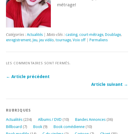
métrage!
Catégories :
Actualités
| Mots-clés :
casting
,
court-métrage
,
Doublage
,
enregistrement
,
Jeu
,
jeu vidéo
,
tournage
,
Voix off
|
Permaliens
LES COMMENTAIRES SONT FERMÉS.
← Article précédent
Article suivant →
RUBRIQUES
Actualités
(234)
Albums / DVD
(10)
Bandes Annonces
(36)
Billboard
(7)
Book
(9)
Book comédienne
(10)
Book modèle
(14)
C du cinéma
(2)
Cartoon
(7)
Chant
(35)