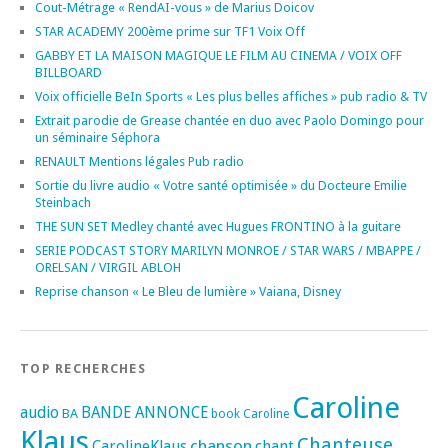
Cout-Métrage « RendAI-vous » de Marius Doicov
STAR ACADEMY 200ème prime sur TF1 Voix Off
GABBY ET LA MAISON MAGIQUE LE FILM AU CINEMA / VOIX OFF
BILLBOARD
Voix officielle BeIn Sports « Les plus belles affiches » pub radio & TV
Extrait parodie de Grease chantée en duo avec Paolo Domingo pour
un séminaire Séphora
RENAULT Mentions légales Pub radio
Sortie du livre audio « Votre santé optimisée » du Docteure Emilie
Steinbach
THE SUN SET Medley chanté avec Hugues FRONTINO à la guitare
SERIE PODCAST STORY MARILYN MONROE / STAR WARS / MBAPPE /
ORELSAN / VIRGIL ABLOH
Reprise chanson « Le Bleu de lumière » Vaiana, Disney
TOP RECHERCHES
Caroline
audio
BANDE ANNONCE
BA
book
Caroline
Klaus
Chanteuse
chanson
CarolineKlaus
chant