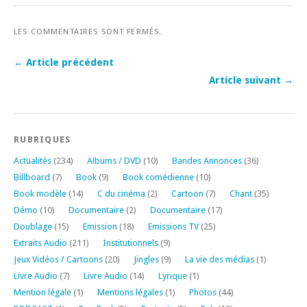
LES COMMENTAIRES SONT FERMÉS.
← Article précédent
Article suivant →
RUBRIQUES
Actualités
(234)
Albums / DVD
(10)
Bandes Annonces
(36)
Billboard
(7)
Book
(9)
Book comédienne
(10)
Book modèle
(14)
C du cinéma
(2)
Cartoon
(7)
Chant
(35)
Démo
(10)
Documentaire
(2)
Documentaire
(17)
Doublage
(15)
Emission
(18)
Emissions TV
(25)
Extraits Audio
(211)
Institutionnels
(9)
Jeux Vidéos / Cartoons
(20)
Jingles
(9)
La vie des médias
(1)
Livre Audio
(7)
Livre Audio
(14)
Lyrique
(1)
Mention légale
(1)
Mentions légales
(1)
Photos
(44)