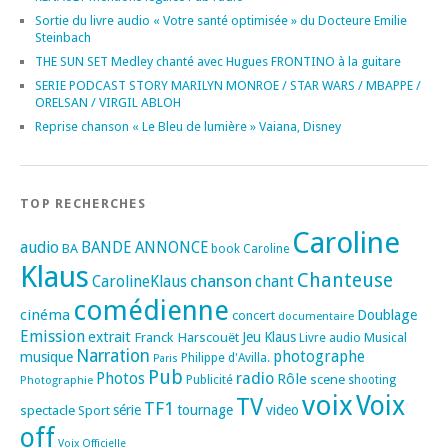
Sortie du livre audio « Votre santé optimisée » du Docteure Emilie
Steinbach
THE SUN SET Medley chanté avec Hugues FRONTINO à la guitare
SERIE PODCAST STORY MARILYN MONROE / STAR WARS / MBAPPE /
ORELSAN / VIRGIL ABLOH
Reprise chanson « Le Bleu de lumière » Vaiana, Disney
TOP RECHERCHES
Caroline
audio
BANDE ANNONCE
BA
book
Caroline
Klaus
Chanteuse
chanson
CarolineKlaus
chant
comédienne
cinéma
Doublage
concert
documentaire
Emission
extrait
Franck Harscouët
Jeu
Klaus
Musical
Livre audio
Narration
photographe
musique
Philippe d'Avilla.
Paris
Pub
radio
Photos
Rôle
scene
Photographie
Publicité
shooting
voix
Voix
TV
TF1
spectacle
série
tournage
video
Sport
off
Voix Officielle