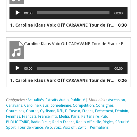
Lecteur
00:00
00:00
audio
1. Caroline Klaus Voix Off CARAVANE Tour de France Féminin 2022 - PELOTON
0:30
Caroline Klaus Voix Off CARAVANE Tour de France Féminin 2022 - PRE CARAVANE
Lecteur
00:00
00:00
audio
1. Caroline Klaus Voix Off CARAVANE Tour de France Féminin 2022 - PRE CARAVANE
0:26
Catégories :
Actualités
,
Extraits Audio
,
Publicité
| Mots-clés :
Ascension
,
Caravane
,
Caroline Klaus
,
comédienne
,
Compétition
,
Consignes
,
Coureuses
,
Course
,
Cyclisme
,
Défi
,
Diffuseur
,
Etapes
,
Evénement
,
Féminin
,
Femmes
,
France 3
,
France info
,
Média
,
Paris
,
Partenaire
,
Pub
,
PUBLICITAIRE
,
Radio Bleue
,
Radio France
,
Radio officielle
,
Règles
,
Sécurité
,
Sport
,
Tour de France
,
Vélo
,
voix
,
Voix off
,
Zwift
|
Permaliens