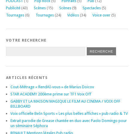
PODCAST
(1)
Pop Rock
(5)
Portraits
(5)
Pub
(12)
Publicité
(43)
Scènes
(15)
Scènes
(9)
Spectacles
(5)
Tournages
(6)
Tournages
(24)
Vidéos
(34)
Voice over
(5)
VOTRE RECHERCHE
ARTICLES RÉCENTS
Cout-Métrage « RendAI-vous » de Marius Doicov
STAR ACADEMY 200ème prime sur TF1 Voix Off
GABBY ET LA MAISON MAGIQUE LE FILM AU CINEMA / VOIX OFF
BILLBOARD
Voix officielle BeIn Sports « Les plus belles affiches » pub radio & TV
Extrait parodie de Grease chantée en duo avec Paolo Domingo pour
un séminaire Séphora
RENAULT Mentions légales Pub radio