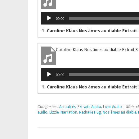
Lecteur
00:00
audio
1. Caroline Klaus Nos âmes au diable Extrait 
Caroline Klaus Nos âmes au diable Extrait 3
Lecteur
00:00
audio
1. Caroline Klaus Nos âmes au diable Extrait 
Catégories :
Actualités
,
Extraits Audio
,
Livre Audio
| Mots-cl
audio
,
Lizzie
,
Narration
,
Nathalie Hug
,
Nos âmes au diable
,