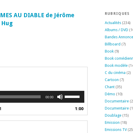
RUBRIQUES
AMES AU DIABLE de Jérôme
e Hug
Actualités
(234)
Albums / DVD
(1
Bandes Annonc
Billboard
(7)
Book
(9)
Book comédien
Book modèle
(1
C du cinéma
(2)
Cartoon
(7)
Chant
(35)
Utilisez
Démo
(10)
00:00
les
Documentaire
(2
flèches
Documentaire
(1
1
1:00
haut/bas
Doublage
(15)
pour
Emission
(18)
augmenter
Emissions TV
(25
ou