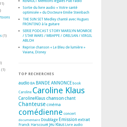
RENAULT Mentions légales Pub radio
11)
Sortie du livre audio « Votre santé
)
optimisée » du Docteure Emilie Steinbach
rtoons
THE SUN SET Medley chanté avec Hugues
FRONTINO à la guitare
SERIE PODCAST STORY MARILYN MONROE
s
(1)
/ STAR WARS / MBAPPE / ORELSAN / VIRGIL
ABLOH
Reprise chanson « Le Bleu de lumière »
Vaiana, Disney
1)
s
(1)
TOP RECHERCHES
audio
BANDE ANNONCE
BA
book
Caroline Klaus
Caroline
chanson
CarolineKlaus
chant
Chanteuse
cinéma
comédienne
concert
Emission
extrait
Doublage
documentaire
Franck Harscouët
Jeu
Klaus
Livre audio