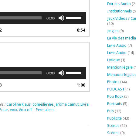
Extraits Audio
(2
diminuer
le
Institutionnels
(9
Utilisez
volume.
Jeux Vidéos / Ca
00:00
les
(20)
flèches
2
0:54
Jingles
(9)
haut/bas
La vie des média
pour
Livre Audio
(7)
augmenter
ou
Livre Audio
(14)
diminuer
Lyrique
(1)
le
Mention légale
(
Utilisez
volume.
00:00
Mentions légale
les
Photos
(44)
flèches
3
1:00
haut/bas
PODCAST
(1)
pour
Pop Rock
(5)
augmenter
Portraits
(5)
és :
Caroline Klaus
,
comédienne
,
Jérôme Camut
,
Livre
ou
Polar
,
voix
,
Voix off
|
Permaliens
Pub
(12)
diminuer
Publicité
(43)
le
Scènes
(15)
volume.
Scènes
(9)