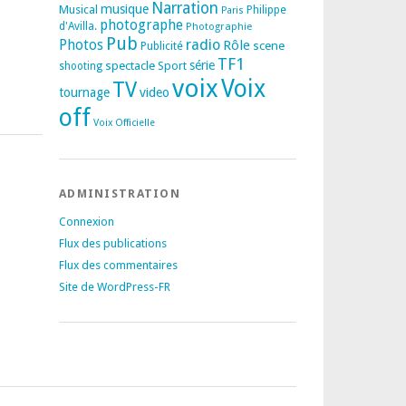
Narration
musique
Musical
Philippe
Paris
photographe
d'Avilla.
Photographie
Pub
radio
Photos
Rôle
scene
Publicité
TF1
spectacle
série
Sport
shooting
voix
Voix
TV
tournage
video
off
Voix Officielle
ADMINISTRATION
Connexion
Flux des publications
Flux des commentaires
Site de WordPress-FR