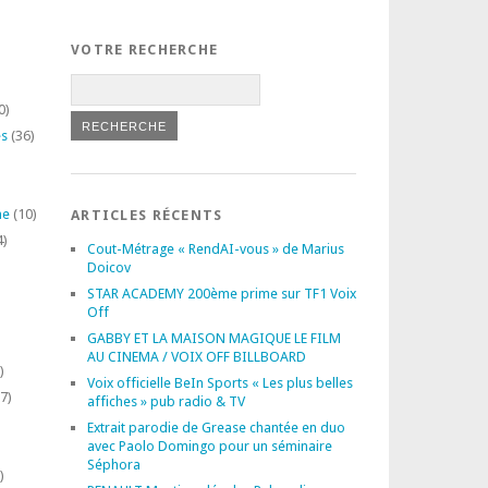
VOTRE RECHERCHE
0)
es
(36)
ne
(10)
ARTICLES RÉCENTS
4)
Cout-Métrage « RendAI-vous » de Marius
Doicov
STAR ACADEMY 200ème prime sur TF1 Voix
Off
GABBY ET LA MAISON MAGIQUE LE FILM
AU CINEMA / VOIX OFF BILLBOARD
)
Voix officielle BeIn Sports « Les plus belles
7)
affiches » pub radio & TV
Extrait parodie de Grease chantée en duo
avec Paolo Domingo pour un séminaire
Séphora
)